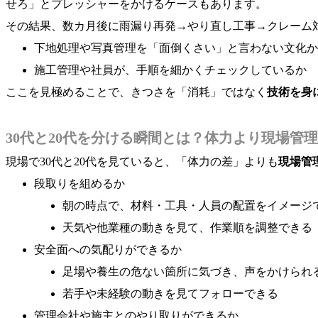
せろ」とプレッシャーをかけるケースもあります。
その結果、数カ月後に雨漏り再発→やり直し工事→クレーム
下地処理や写真管理を「面倒くさい」と言わない文化か
施工管理や社員が、手順を細かくチェックしているか
ここを見極めることで、きつさを「消耗」ではなく
技術を身
30代と20代を分ける瞬間とは？体力より現場管
現場で30代と20代を見ていると、「体力の差」よりも
現場管
段取りを組めるか
朝の時点で、材料・工具・人員の配置をイメージ
天気や他業種の動きを見て、作業順を調整できる
安全面への気配りができるか
足場や養生の危ない箇所に気づき、声をかけられ
若手や未経験の動きを見てフォローできる
管理会社や施主とのやり取りができるか