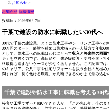
お知らせ
>
お知らせ
新着情報
投稿日：2026年6月7日
千葉で建設の防水に転職したい30代へ
30代で千葉の建設業、とくに防水工事やシーリング工事への
30万円スタート、経験を積めば防水職人の一人親方で年収6
として、防水工への転職は30代にとって
収入と将来性の両面
身」を見抜く力です。高日給や「未経験歓迎・学歴不問・社
格取得も進まないケースが少なくありません。この記事では
のキャリア、公共工事や住宅リフォームを扱う会社の見極め
問すれば「長く働ける環境」か判断できるのかまで踏み込む
千葉で建設や防水工事に転職を考える30
接客や工場でずっと働いてきた人が、「この先10年、今の
さらされる建物が多く、防水やシーリング、外壁補修のニー