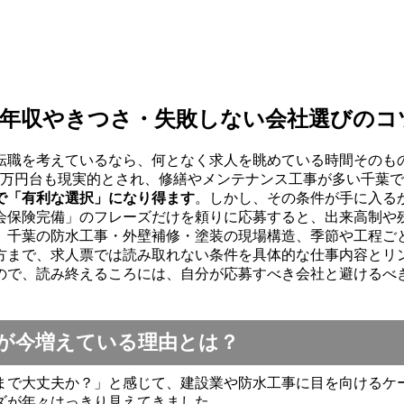
 年収やきつさ・失敗しない会社選びのコ
転職を考えているなら、何となく求人を眺めている時間そのも
00万円台も現実的とされ、修繕やメンテナンス工事が多い千葉
で「有利な選択」になり得ます
。しかし、その条件が手に入る
会保険完備」のフレーズだけを頼りに応募すると、出来高制や
、千葉の防水工事・外壁補修・塗装の現場構造、季節や工程ご
方まで、求人票では読み取れない条件を具体的な仕事内容とリ
ので、読み終えるころには、自分が応募すべき会社と避けるべ
代が今増えている理由とは？
ままで大丈夫か？」と感じて、建設業や防水工事に目を向けるケ
ズが年々はっきり見えてきました。