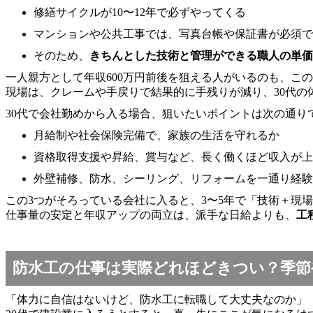
修繕サイクルが10〜12年で必ずやってくる
マンションや公共工事では、写真台帳や保証書が必須で
そのため、
きちんとした技術と管理ができる職人の単価
一人親方として年収600万円前後を狙える人がいるのも、こ
現場は、クレームや手戻りで結果的に手残りが減り、30代の
30代で会社勤めから入る場合、狙いたいポイントは次の通り
月給制や社会保険完備で、家族の生活を守れるか
資格取得支援や昇給、賞与など、長く働くほど収入が上
外壁補修、防水、シーリング、リフォームを一通り経験
この3つがそろっている会社に入ると、3〜5年で「技術＋現
仕事量の安定と年収アップの両立は、派手な日給よりも、
工
防水工の仕事は実際どれほどきつい？季節
「体力に自信はないけど、防水工に転職して大丈夫なのか」