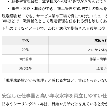
顧客や管理会社、近隣住民へのあいさつがきちんとでき
報告・連絡・相談ができ、施工管理や管理技士の指示を
現場経験ゼロでも、サービス業や工場で身につけたコミュニ
3年ほどで、職長補佐として現場管理を任される例も珍しく
下記のようなイメージで、20代と30代で期待される役割は少
年代
求めら
20代
とにかく体
30代前半
作業＋簡単
30代後半
現場リ
「現場未経験だから無理」と感じる方ほど、実はもったいな
安定した仕事量と高い年収水準を両立しやすい仕
防水やシーリングの世界は、日給や月給だけを見ていると分