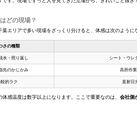
はずです。現場でずっと人を見てきた立場から、きれいごと抜き
はどの現場？
千葉エリアで多い現場をざっくり分けると、体感は次のように
つさの種類
脱水・照り返し
シート・ウレ
指先のかじかみ
高所作業
比較的ラク
直射日
の体感温度は数字以上になります。ここで重要なのは、
会社側