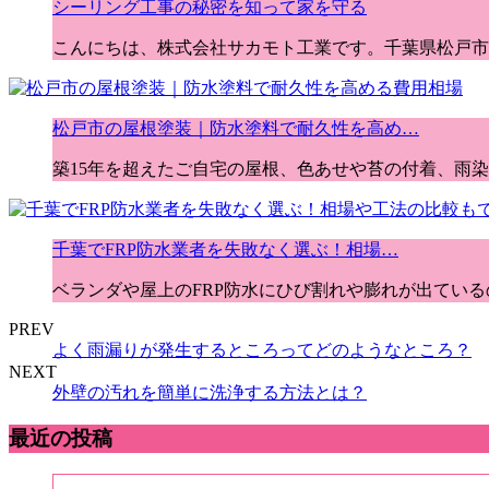
シーリング工事の秘密を知って家を守る
こんにちは、株式会社サカモト工業です。千葉県松戸市
松戸市の屋根塗装｜防水塗料で耐久性を高め…
築15年を超えたご自宅の屋根、色あせや苔の付着、雨
千葉でFRP防水業者を失敗なく選ぶ！相場…
ベランダや屋上のFRP防水にひび割れや膨れが出てい
PREV
よく雨漏りが発生するところってどのようなところ？
NEXT
外壁の汚れを簡単に洗浄する方法とは？
最近の投稿