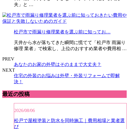
夫」と …
松戸市で雨漏り修理業者を選ぶ前に知ってお…
天井から水が落ちてきた瞬間に慌てて「松戸市 雨漏り
修理 業者」で検索し、上位のおすすめ業者や費用相 …
PREV
あなたのお家の外壁はそのままで大丈夫？
NEXT
住宅の外装のお悩みは外壁・外装リフォームで即解
決！
最近の投稿
2026/08/06
松戸で屋根塗装と防水を同時施工｜費用相場と業者選
び