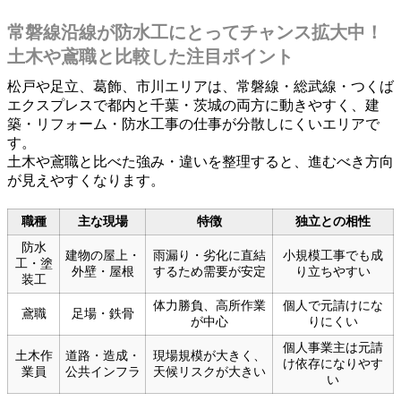
常磐線沿線が防水工にとってチャンス拡大中！
土木や鳶職と比較した注目ポイント
松戸や足立、葛飾、市川エリアは、常磐線・総武線・つくば
エクスプレスで都内と千葉・茨城の両方に動きやすく、建
築・リフォーム・防水工事の仕事が分散しにくいエリアで
す。
土木や鳶職と比べた強み・違いを整理すると、進むべき方向
が見えやすくなります。
職種
主な現場
特徴
独立との相性
防水
建物の屋上・
雨漏り・劣化に直結
小規模工事でも成
工・塗
外壁・屋根
するため需要が安定
り立ちやすい
装工
体力勝負、高所作業
個人で元請けにな
鳶職
足場・鉄骨
が中心
りにくい
個人事業主は元請
土木作
道路・造成・
現場規模が大きく、
け依存になりやす
業員
公共インフラ
天候リスクが大きい
い