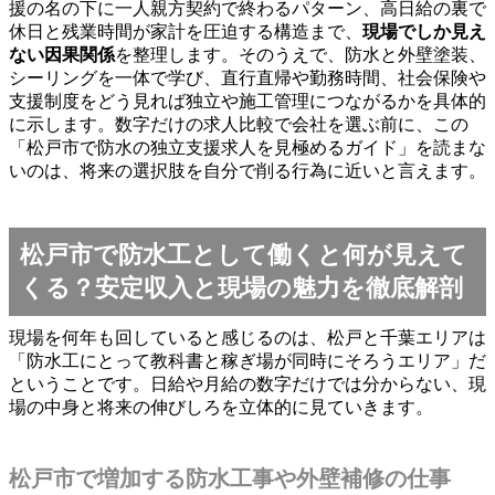
援の名の下に一人親方契約で終わるパターン、高日給の裏で
休日と残業時間が家計を圧迫する構造まで、
現場でしか見え
ない因果関係
を整理します。そのうえで、防水と外壁塗装、
シーリングを一体で学び、直行直帰や勤務時間、社会保険や
支援制度をどう見れば独立や施工管理につながるかを具体的
に示します。数字だけの求人比較で会社を選ぶ前に、この
「松戸市で防水の独立支援求人を見極めるガイド」を読まな
いのは、将来の選択肢を自分で削る行為に近いと言えます。
松戸市で防水工として働くと何が見えて
くる？安定収入と現場の魅力を徹底解剖
現場を何年も回していると感じるのは、松戸と千葉エリアは
「防水工にとって教科書と稼ぎ場が同時にそろうエリア」だ
ということです。日給や月給の数字だけでは分からない、現
場の中身と将来の伸びしろを立体的に見ていきます。
松戸市で増加する防水工事や外壁補修の仕事