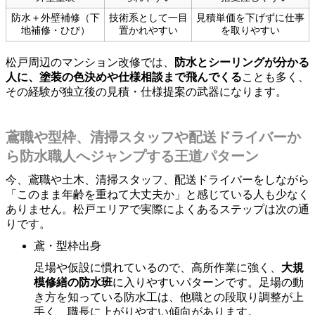
防水＋外壁補修（下
技術系として一目
見積単価を下げずに仕事
地補修・ひび）
置かれやすい
を取りやすい
松戸周辺のマンション改修では、
防水とシーリングが分かる
人に、塗装の色決めや仕様相談まで飛んでくる
ことも多く、
その経験が独立後の見積・仕様提案の武器になります。
鳶職や型枠、清掃スタッフや配送ドライバーか
ら防水職人へジャンプする王道パターン
今、鳶職や土木、清掃スタッフ、配送ドライバーをしながら
「このまま年齢を重ねて大丈夫か」と感じている人も少なく
ありません。松戸エリアで実際によくあるステップは次の通
りです。
鳶・型枠出身
足場や仮設に慣れているので、高所作業に強く、
大規
模修繕の防水班
に入りやすいパターンです。足場の動
き方を知っている防水工は、他職との段取り調整が上
手く、職長に上がりやすい傾向があります。