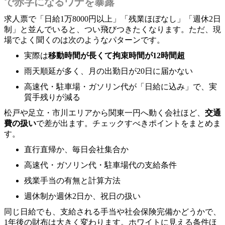
で赤字になるワナを暴露
求人票で「日給1万8000円以上」「残業ほぼなし」「週休2日
制」と並んでいると、つい飛びつきたくなります。ただ、現
場でよく聞くのは次のようなパターンです。
実際は
移動時間が長くて拘束時間が12時間超
雨天順延が多く、月の出勤日が20日に届かない
高速代・駐車場・ガソリン代が「日給に込み」で、実
質手残りが減る
松戸や足立・市川エリアから関東一円へ動く会社ほど、
交通
費の扱い
で差が出ます。チェックすべきポイントをまとめま
す。
直行直帰か、毎日会社集合か
高速代・ガソリン代・駐車場代の支給条件
残業手当の有無と計算方法
週休制か週休2日か、祝日の扱い
同じ日給でも、支給される手当や社会保険完備かどうかで、
1年後の財布は大きく変わります。ホワイトに見える条件ほ