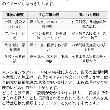
のイメージがはっきりします。
建物の種類
主な工事内容
身につく経験
分譲・賃貸マ
屋上防水、バルコニー、
住民対応、長期修繕計
ンション
共用廊下
画の流れ
アパート・住
ベランダ防水、外壁塗
少人数での段取り、ス
宅
装、シーリング
ピード施工
総合病院・福
屋上・庇・配管まわり防
24時間稼働施設での安
祉施設
水
全管理
学校・公共施
屋根防水、塗り床、下地
公共工事の写真台帳・
設
補修
書類作成
マンションやアパート中心の会社に入ると、住民の生活時間
を意識した施工や、管理会社との打ち合わせが増えます。総
合病院や福祉施設の現場に多い会社だと、工程管理や安全管
理のレベルが自然と上がります。
どちらも独立後に「説明が分かりやすい職人」「管理まで任
せられる職人」として評価される土台になるので、求人を見
る時は建物の種類までチェックするのがおすすめです。