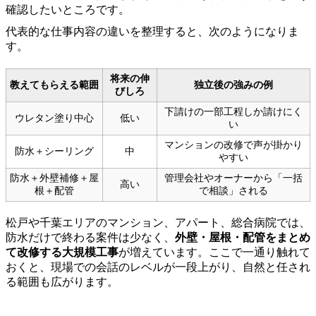
確認したいところです。
代表的な仕事内容の違いを整理すると、次のようになりま
す。
将来の伸
教えてもらえる範囲
独立後の強みの例
びしろ
下請けの一部工程しか請けにく
ウレタン塗り中心
低い
い
マンションの改修で声が掛かり
防水＋シーリング
中
やすい
防水＋外壁補修＋屋
管理会社やオーナーから「一括
高い
根＋配管
で相談」される
松戸や千葉エリアのマンション、アパート、総合病院では、
防水だけで終わる案件は少なく、
外壁・屋根・配管をまとめ
て改修する大規模工事
が増えています。ここで一通り触れて
おくと、現場での会話のレベルが一段上がり、自然と任され
る範囲も広がります。