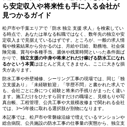
ら安定収入や将来性も手に入る会社が
見つかるガイド
松戸市や千葉エリアで「防水 独立 支援 求人」を検索してい
る時点で、あなたは単なる転職ではなく、数年先の独立や安
定収入まで見据えているはずです。ところが、一般の求人情
報や検索結果から分かるのは、月給や日給、勤務地、社会保
険完備、賞与や各種手当、週休や残業時間といった条件面ば
かりで、
独立支援の中身や将来どれだけ稼げる防水工になれ
るかという本質
はほとんど見えてきません。ここに大きな損
失があります。
防水工事や外壁補修、シーリング工事の現場では、同じ「独
立支援あり」「未経験歓迎」「学歴不問」と書かれた求人で
も、会社ごとに身につく経験と将来の手残りがまったく違い
ます。施工だけをひたすら回すだけの職場と、見積もりや写
真台帳、工程管理、公共工事や大規模改修まで関われる会社
では、3〜5年後に取れる選択肢が別物になります。
本記事では、松戸市や常磐線沿線で増えているマンションや
総合病院、公共施設の防水工事の仕事量の実態から、独立支