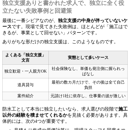
独立支援ありと書かれた求人で、独立に全く役
立たない失敗事例と回避策
最後に一番シビアなのが、
独立支援の中身が伴っていないケ
ース
です。現場で見てきた失敗例は、ほとんどが「施工はで
きるが、事業として回せない」パターンです。
ありがちな形だけの独立支援は、このようなものです。
よくある「独立支援」
実態として多いケース
文言
社会保険なし、単価も発注側に握られっ
独立歓迎・一人親方OK
ぱなし
最初の数カ月だけで、その後は全て自己
道具貸与
負担
案件紹介
元請け1社に依存し、仕事量の波が激しい
防水工として本当に独立したいなら、求人選びの段階で
施工
以外の経験を積ませてくれるか
を見抜く必要があります。具
体的には、次の4つが重要です。