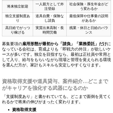
一人親方として外
社会保険・厚生年金がど
将来独立歓迎
注登録
う変わるか
独立支援制度あ
道具自費・保険な
最低保障や仕事量の説明
り
し請負
があるか
高日給でがっつ
実質出来高制・長
残業・休日と日給のバラ
り稼げる
時間労働
ンス
募集要項の
雇用形態が最初から「請負」「業務委託」だけ
に
なっている会社は、育成よりも「即戦力の外注」が欲しいケ
ースが多いです。独立を目指すなら、最初は正社員や常用と
して入り、給与をもらいながら現場と管理を覚えられる環境
を選んだ方が、家計もスキルも安定しやすくなります。
資格取得支援や道具貸与、案件紹介…どこまで
がキャリアを強化する武器になるのか
「支援制度あり」と書かれていても、どこまで面倒を見てく
れるかで将来の伸びがまったく変わります。
資格取得支援