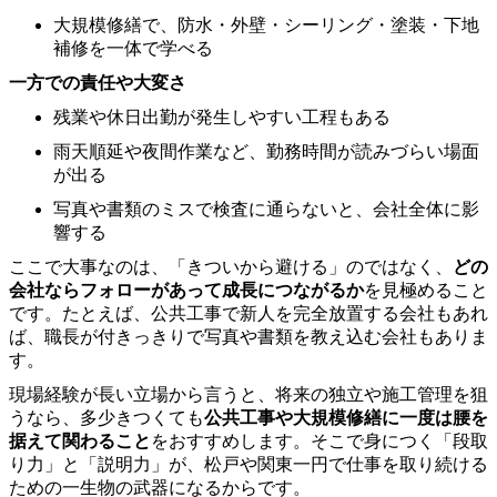
大規模修繕で、防水・外壁・シーリング・塗装・下地
補修を一体で学べる
一方での責任や大変さ
残業や休日出勤が発生しやすい工程もある
雨天順延や夜間作業など、勤務時間が読みづらい場面
が出る
写真や書類のミスで検査に通らないと、会社全体に影
響する
ここで大事なのは、「きついから避ける」のではなく、
どの
会社ならフォローがあって成長につながるか
を見極めること
です。たとえば、公共工事で新人を完全放置する会社もあれ
ば、職長が付きっきりで写真や書類を教え込む会社もありま
す。
現場経験が長い立場から言うと、将来の独立や施工管理を狙
うなら、多少きつくても
公共工事や大規模修繕に一度は腰を
据えて関わること
をおすすめします。そこで身につく「段取
り力」と「説明力」が、松戸や関東一円で仕事を取り続ける
ための一生物の武器になるからです。