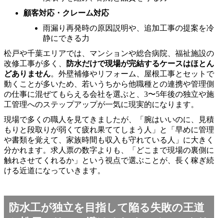
顧客対応・クレーム対応
雨漏り再発時の原因説明や、追加工事の提案を冷
静にできる力
松戸や千葉エリアでは、マンションや総合病院、福祉施設の
改修工事が多く、
防水だけで現場が完結するケースはほとん
どありません
。外壁補修やリフォーム、屋根工事とセットで
動くことが多いため、若いうちから他職種との連携や管理側
の仕事に混ぜてもらえる会社を選ぶと、3〜5年後の独立や施
工管理へのステップアップが一気に現実的になります。
現場で多くの職人を見てきましたが、「腕はいいのに、見積
もりと段取りが弱くて疲れ果ててしまう人」と「早めに管理
や書類を覚えて、家族時間も収入も守れている人」に大きく
分かれます。求人票の数字よりも、「どこまで現場の裏側に
触れさせてくれるか」という視点で選ぶことが、長く稼ぎ続
ける近道になっていきます。
防水工が独立を目指して陥る失敗の王道