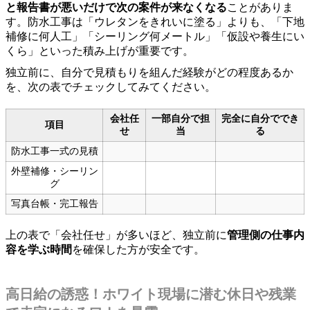
と報告書が悪いだけで次の案件が来なくなる
ことがありま
す。防水工事は「ウレタンをきれいに塗る」よりも、「下地
補修に何人工」「シーリング何メートル」「仮設や養生にい
くら」といった積み上げが重要です。
独立前に、自分で見積もりを組んだ経験がどの程度あるか
を、次の表でチェックしてみてください。
会社任
一部自分で担
完全に自分ででき
項目
せ
当
る
防水工事一式の見積
外壁補修・シーリン
グ
写真台帳・完工報告
上の表で「会社任せ」が多いほど、独立前に
管理側の仕事内
容を学ぶ時間
を確保した方が安全です。
高日給の誘惑！ホワイト現場に潜む休日や残業