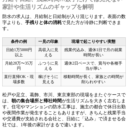
家計や生活リズムのギャップを解明
防水の求人は、月給制と日給制が入り混じります。表面の数
字よりも、
手残りと体の消耗
で見た方が冷静に判断できま
す。
条件の例
一見の印象
現場で起こりやすい実態
日給1万5000円
高収入に見
残業代込み、週休1日で月の就業
以上
える
時間が長い
月給28万〜35万
ふつうに見
週休2日ベースで、賞与や各種手
円
える
当が厚い
直行直帰OK・現
稼げそうに
移動時間が長く、家族との時間が
場多数
見える
削られやすい
松戸や足立、葛飾、市川、東京東部の現場をまたぐケースで
は、
朝の集合場所と帰社時間
が生活リズムを大きく左右しま
す。住宅やマンションの防水工事は、施主の都合で休日出勤
や夜間作業が発生することもありますが、きちんと残業手当
や交通費が支給される会社と、日給に「込み」で済ませる会
社では、1年後の家計がまるで違います。