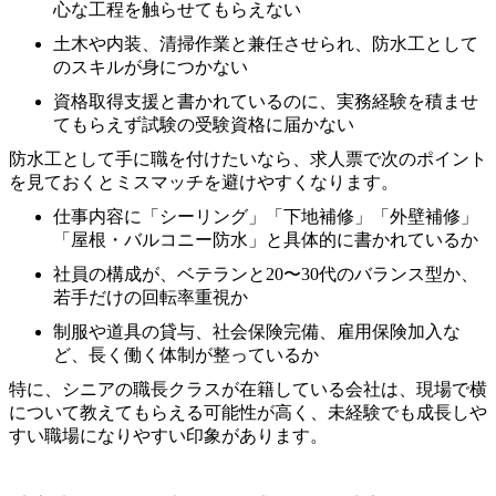
心な工程を触らせてもらえない
土木や内装、清掃作業と兼任させられ、防水工として
のスキルが身につかない
資格取得支援と書かれているのに、実務経験を積ませ
てもらえず試験の受験資格に届かない
防水工として手に職を付けたいなら、求人票で次のポイント
を見ておくとミスマッチを避けやすくなります。
仕事内容に「シーリング」「下地補修」「外壁補修」
「屋根・バルコニー防水」と具体的に書かれているか
社員の構成が、ベテランと20〜30代のバランス型か、
若手だけの回転率重視か
制服や道具の貸与、社会保険完備、雇用保険加入な
ど、長く働く体制が整っているか
特に、シニアの職長クラスが在籍している会社は、現場で横
について教えてもらえる可能性が高く、未経験でも成長しや
すい職場になりやすい印象があります。