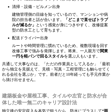
清掃・設備・ビルメン出身
建物管理側の目線を知っているので、マンションや病
院の担当者と話が合います。
「どこまで直せばトラブ
ルが減るか」
という感覚が身につきやすく、改修提案
型の防水工として育ちます。
配送ドライバー出身
ルートや時間管理に慣れているため、複数現場を回す
改修工事で強みを発揮します。将来、一人親方で
関東
一円を軽バンで回るスタイル
を選ぶ人もいます。
共通して大事なのは、「ただの作業員として入るか」「最初
から独立を見据えて、見積・写真・工程管理にも触らせてく
れる会社を選ぶか」です。前者だと10年経っても手元作業か
ら抜け出せません。
建築板金や屋根工事、タイルや左官と防水が合
体した唯一無二のキャリア設計法
独立後の安定収入を本気で狙うなら、防水にプラスして
“雨