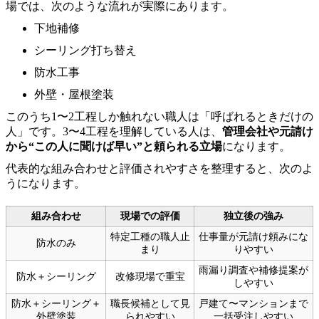
場では、次のような流れが実際にあります。
下地補修
シーリング打ち替え
防水工事
外壁・屋根塗装
このうち1〜2工程しか触れない職人は「呼ばれるときだけの
人」です。3〜4工程を理解している人は、
管理会社や元請け
から“この人に聞けば早い”と頼られる立場
になります。
代表的な組み合わせと評価されやすさを整理すると、次のよ
うになります。
組み合わせ
現場での評価
独立後の強み
特定工種の職人止
仕事量が元請け頼みにな
防水のみ
まり
りやすい
雨漏り調査や補修提案が
防水＋シーリング
改修現場で重宝
しやすい
防水＋シーリング＋
職長候補として見
戸建て〜マンションまで
外壁塗装
られやすい
一括受注しやすい