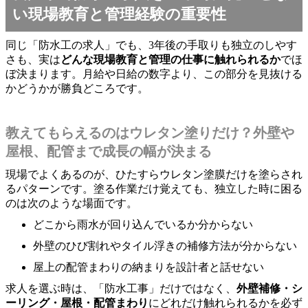
い現場教育と管理経験の重要性
同じ「防水工の求人」でも、3年後の手取りも独立のしやす
さも、実は
どんな現場教育と管理の仕事に触れられるか
でほ
ぼ決まります。月給や日給の数字より、この部分を見抜ける
かどうかが勝負どころです。
教えてもらえるのはウレタン塗りだけ？外壁や
屋根、配管まで成長の幅が決まる
現場でよくあるのが、ひたすらウレタン塗膜だけを塗らされ
るパターンです。塗る作業だけ覚えても、独立した時に困る
のは次のような場面です。
どこから雨水が回り込んでいるか分からない
外壁のひび割れやタイル浮きの補修方法が分からない
屋上の配管まわりの納まりを設計者と話せない
求人を選ぶ時は、「防水工事」だけではなく、
外壁補修・シ
ーリング・屋根・配管まわり
にどれだけ触れられるかを必ず